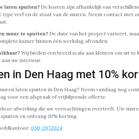
e laten spuiten?
De kosten zijn afhankelijk van verschillen
t type verf en de staat van de muren. Neem contact met o
aat.
en muur te spuiten?
De duur van het project varieert, ma
complete kamer binnen één werkdag afronden.
hikbaar?
Wij bieden een breed scala aan kleuren om uit te 
aan uw interieur.
en in Den Haag met 10% kor
 muren laten spuiten in Den Haag? Neem vandaag nog con
g voor een afspraak of vrijblijvende offerte.
keloze afwerking die uw verwachtingen overtreft. Uw mure
 spuiten en ontvang 10% korting.
hoofdkantoor:
030-2072024