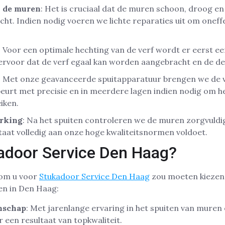
 de muren
: Het is cruciaal dat de muren schoon, droog en 
ht. Indien nodig voeren we lichte reparaties uit om onef
: Voor een optimale hechting van de verf wordt er eerst e
ervoor dat de verf egaal kan worden aangebracht en de dek
: Met onze geavanceerde spuitapparatuur brengen we de v
eurt met precisie en in meerdere lagen indien nodig om h
iken.
erking
: Na het spuiten controleren we de muren zorgvuldi
taat volledig aan onze hoge kwaliteitsnormen voldoet.
door Service Den Haag?
rom u voor
Stukadoor Service Den Haag
zou moeten kiezen 
en in Den Haag:
nschap
: Met jarenlange ervaring in het spuiten van muren
 een resultaat van topkwaliteit.