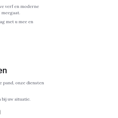
ieve verf en moderne
g meegaat.
aag met u mee en
en
pe pand, onze diensten
.
bij uw situatie.
n