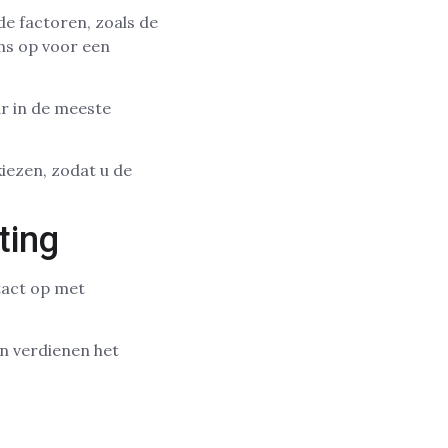
de factoren, zoals de
ns op voor een
ar in de meeste
kiezen, zodat u de
ting
tact op met
n verdienen het