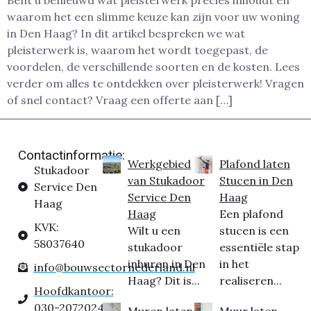
Bent u benieuwd wat pleisterwerk precies inhoudt en
waarom het een slimme keuze kan zijn voor uw woning
in Den Haag? In dit artikel bespreken we wat
pleisterwerk is, waarom het wordt toegepast, de
voordelen, de verschillende soorten en de kosten. Lees
verder om alles te ontdekken over pleisterwerk! Vragen
of snel contact? Vraag een offerte aan […]
Contactinformatie:
Werkgebied
Plafond laten
Stukadoor
van Stukadoor
Stucen in Den
Service Den
Service Den
Haag
Haag
Haag
Een plafond
KVK:
Wilt u een
stucen is een
58037640
stukadoor
essentiële stap
inhuren in Den
in het
info@bouwsectornederland.nl
Haag? Dit is...
realiseren...
Hoofdkantoor:
030-2072024
Muren laten
Muur laten