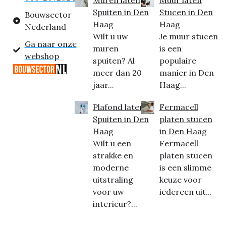
Spuiten in Den
Stucen in Den
Bouwsector
Haag
Haag
Nederland
Wilt u uw
Je muur stucen
Ga naar onze
muren
is een
webshop
spuiten? Al
populaire
meer dan 20
manier in Den
jaar...
Haag...
Plafond laten
Fermacell
Spuiten in Den
platen stucen
Haag
in Den Haag
Wilt u een
Fermacell
strakke en
platen stucen
moderne
is een slimme
uitstraling
keuze voor
voor uw
iedereen uit...
interieur?...