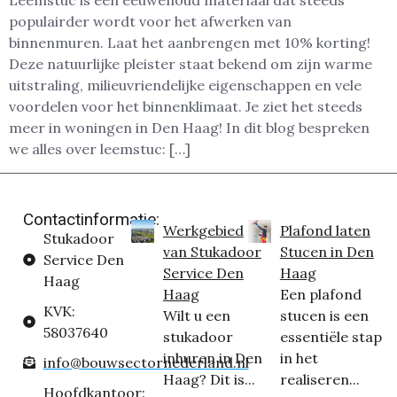
Leemstuc is een eeuwenoud materiaal dat steeds
populairder wordt voor het afwerken van
binnenmuren. Laat het aanbrengen met 10% korting!
Deze natuurlijke pleister staat bekend om zijn warme
uitstraling, milieuvriendelijke eigenschappen en vele
voordelen voor het binnenklimaat. Je ziet het steeds
meer in woningen in Den Haag! In dit blog bespreken
we alles over leemstuc: […]
Contactinformatie:
Werkgebied
Plafond laten
Stukadoor
van Stukadoor
Stucen in Den
Service Den
Service Den
Haag
Haag
Haag
Een plafond
KVK:
Wilt u een
stucen is een
58037640
stukadoor
essentiële stap
inhuren in Den
in het
info@bouwsectornederland.nl
Haag? Dit is...
realiseren...
Hoofdkantoor: