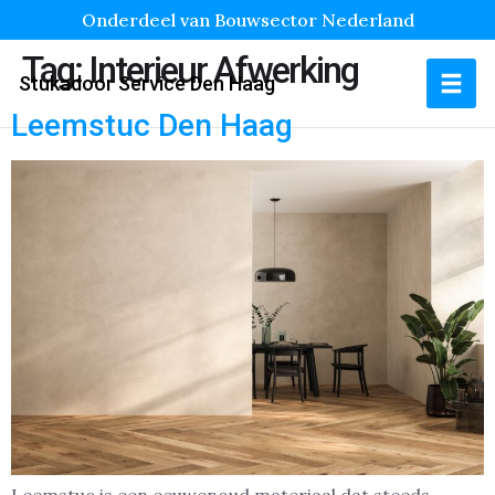
Onderdeel van Bouwsector Nederland
Tag:
Interieur Afwerking
Stukadoor Service Den Haag
Leemstuc Den Haag