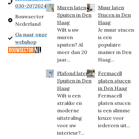
030-2072024
Muren laten
Muur laten
Spuiten in Den
Stucen in Den
Bouwsector
Haag
Haag
Nederland
Wilt u uw
Je muur stucen
Ga naar onze
muren
is een
webshop
spuiten? Al
populaire
meer dan 20
manier in Den
jaar...
Haag...
Plafond laten
Fermacell
Spuiten in Den
platen stucen
Haag
in Den Haag
Wilt u een
Fermacell
strakke en
platen stucen
moderne
is een slimme
uitstraling
keuze voor
voor uw
iedereen uit...
interieur?...