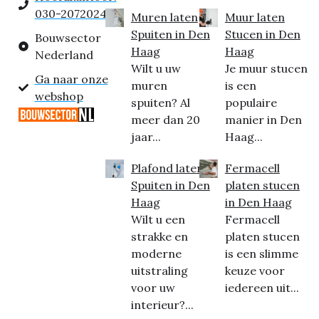
030-2072024
Muren laten
Muur laten
Spuiten in Den
Stucen in Den
Bouwsector
Haag
Haag
Nederland
Wilt u uw
Je muur stucen
Ga naar onze
muren
is een
webshop
spuiten? Al
populaire
meer dan 20
manier in Den
jaar...
Haag...
Plafond laten
Fermacell
Spuiten in Den
platen stucen
Haag
in Den Haag
Wilt u een
Fermacell
strakke en
platen stucen
moderne
is een slimme
uitstraling
keuze voor
voor uw
iedereen uit...
interieur?...