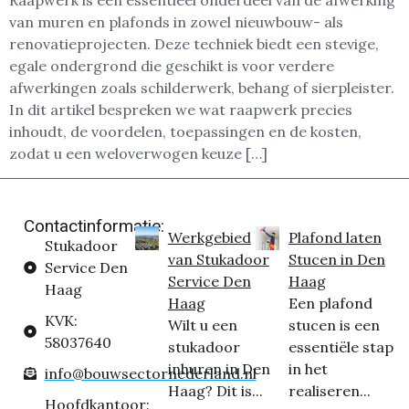
Raapwerk is een essentieel onderdeel van de afwerking
van muren en plafonds in zowel nieuwbouw- als
renovatieprojecten. Deze techniek biedt een stevige,
egale ondergrond die geschikt is voor verdere
afwerkingen zoals schilderwerk, behang of sierpleister.
In dit artikel bespreken we wat raapwerk precies
inhoudt, de voordelen, toepassingen en de kosten,
zodat u een weloverwogen keuze […]
Contactinformatie:
Werkgebied
Plafond laten
Stukadoor
van Stukadoor
Stucen in Den
Service Den
Service Den
Haag
Haag
Haag
Een plafond
KVK:
Wilt u een
stucen is een
58037640
stukadoor
essentiële stap
inhuren in Den
in het
info@bouwsectornederland.nl
Haag? Dit is...
realiseren...
Hoofdkantoor: