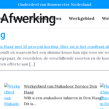
Onderdeel van Bouwsector Nederland
 Afwerking
me
Blog
Video Reviews
Werkgebied
We
ag
houdt en waarom het een slimme keuze kan zijn voor uw wo
egepast, de voordelen, de verschillende soorten en de kos
een offerte aan […]
Werkgebied van Stukadoor Service Den
Haag
Wilt u een stukadoor inhuren in Den Haag?
Dit is...