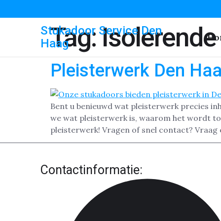
Tag:
Isolerende
Stukadoor Service Den
Ho
Haag
Pleisterwerk Den Ha
Bent u benieuwd wat pleisterwerk precies in
we wat pleisterwerk is, waarom het wordt to
pleisterwerk! Vragen of snel contact? Vraag 
Contactinformatie: