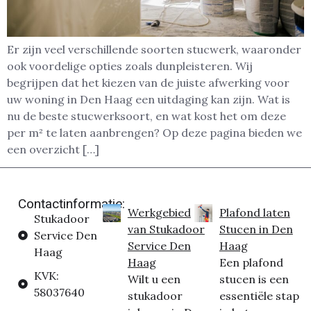
Er zijn veel verschillende soorten stucwerk, waaronder
ook voordelige opties zoals dunpleisteren. Wij
begrijpen dat het kiezen van de juiste afwerking voor
uw woning in Den Haag een uitdaging kan zijn. Wat is
nu de beste stucwerksoort, en wat kost het om deze
per m² te laten aanbrengen? Op deze pagina bieden we
een overzicht […]
Contactinformatie:
Werkgebied
Plafond laten
Stukadoor
van Stukadoor
Stucen in Den
Service Den
Service Den
Haag
Haag
Haag
Een plafond
KVK:
Wilt u een
stucen is een
58037640
stukadoor
essentiële stap