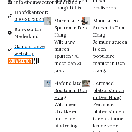
inhuren in Den
in het
info@bouwsectornederland.nl
Haag? Dit is...
realiseren...
Hoofdkantoor:
030-2072024
Muren laten
Muur laten
Spuiten in Den
Stucen in Den
Bouwsector
Haag
Haag
Nederland
Wilt u uw
Je muur stucen
Ga naar onze
muren
is een
webshop
spuiten? Al
populaire
meer dan 20
manier in Den
jaar...
Haag...
Plafond laten
Fermacell
Spuiten in Den
platen stucen
Haag
in Den Haag
Wilt u een
Fermacell
strakke en
platen stucen
moderne
is een slimme
uitstraling
keuze voor