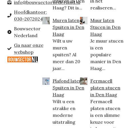
inhuren in Den
in het
info@bouwsectornederland.nl
Haag? Dit is...
realiseren...
Hoofdkantoor:
030-2072024
Muren laten
Muur laten
Spuiten in Den
Stucen in Den
Bouwsector
Haag
Haag
Nederland
Wilt u uw
Je muur stucen
Ga naar onze
muren
is een
webshop
spuiten? Al
populaire
meer dan 20
manier in Den
jaar...
Haag...
Plafond laten
Fermacell
Spuiten in Den
platen stucen
Haag
in Den Haag
Wilt u een
Fermacell
strakke en
platen stucen
moderne
is een slimme
uitstraling
keuze voor