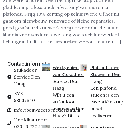
Stucwerk schuren is een belangrijke stap voor een
gladde en professionele afwerking van muren en
plafonds. Krijg 10% korting op schuurwerk! Of het nu
gaat om nieuwbouw, renovatie of kleine reparaties,
goed geschuurd stucwerk zorgt ervoor dat de muur
klaar is voor verdere afwerking zoals schilderwerk of
behangen. In dit artikel bespreken we wat schuren […]
Contactinformatie:
Werkgebied
Plafond laten
Stukadoor
van Stukadoor
Stucen in Den
Service Den
Service Den
Haag
Haag
Haag
Een plafond
KVK:
Wilt u een
stucen is een
58037640
stukadoor
essentiële stap
inhuren in Den
in het
info@bouwsectornederland.nl
Haag? Dit is...
realiseren...
Hoofdkantoor:
030-2072024