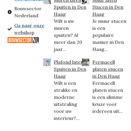
Muren laten
Muur laten
Spuiten in Den
Stucen in Den
Bouwsector
Haag
Haag
Nederland
Wilt u uw
Je muur stucen
Ga naar onze
muren
is een
webshop
spuiten? Al
populaire
meer dan 20
manier in Den
jaar...
Haag...
Plafond laten
Fermacell
Spuiten in Den
platen stucen
Haag
in Den Haag
Wilt u een
Fermacell
strakke en
platen stucen
moderne
is een slimme
uitstraling
keuze voor
voor uw
iedereen uit...
interieur?...