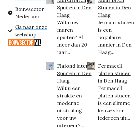
Muren laten
Muur laten
Spuiten in Den
Stucen in Den
Bouwsector
Haag
Haag
Nederland
Wilt u uw
Je muur stucen
Ga naar onze
muren
is een
webshop
spuiten? Al
populaire
meer dan 20
manier in Den
jaar...
Haag...
Plafond laten
Fermacell
Spuiten in Den
platen stucen
Haag
in Den Haag
Wilt u een
Fermacell
strakke en
platen stucen
moderne
is een slimme
uitstraling
keuze voor
voor uw
iedereen uit...
interieur?...