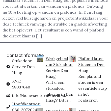
Sausklaar stucen is in Den Haag een populaire methode
voor het afwerken van wanden en plafonds. Ontvang
nu 10% korting op wanden en plafonds! In Den Haag
kiezen veel huiseigenaren en projectontwikkelaars voor
deze techniek vanwege de strakke en gladde afwerking
die het oplevert. Het resultaat is een wand of plafond
die direct klaar is […]
Contactinformatie:
Werkgebied
Plafond laten
Stukadoor
van Stukadoor
Stucen in Den
Service Den
Service Den
Haag
Haag
Haag
Een plafond
KVK:
Wilt u een
stucen is een
58037640
stukadoor
essentiële stap
inhuren in Den
in het
info@bouwsectornederland.nl
Haag? Dit is...
realiseren...
Hoofdkantoor:
030-2072024