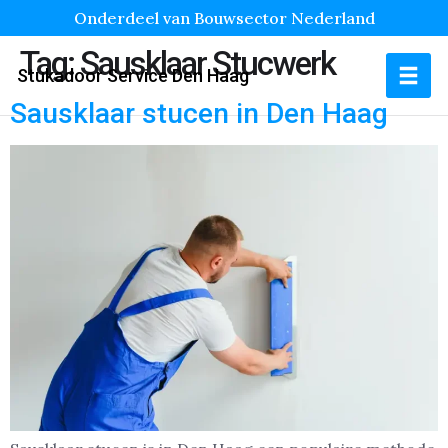
Onderdeel van Bouwsector Nederland
Tag:
Sausklaar Stucwerk
Stukadoor Service Den Haag
Sausklaar stucen in Den Haag