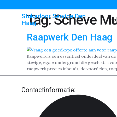
Tag:
Scheve Mu
Stukadoor Service Den
Ho
Haag
Raapwerk Den Haag
Raapwerk is een essentieel onderdeel van de
stevige, egale ondergrond die geschikt is voo
raapwerk precies inhoudt, de voordelen, toe
Contactinformatie: