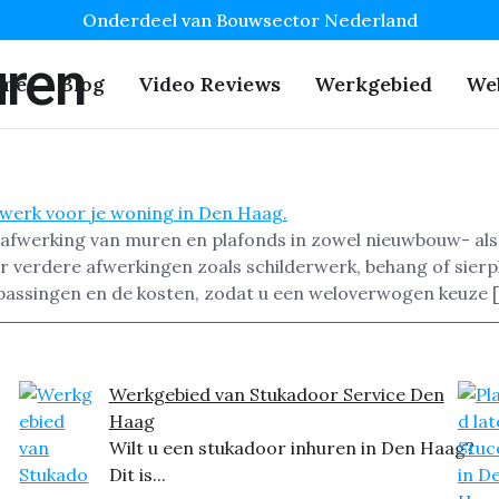
Onderdeel van Bouwsector Nederland
ren
me
Blog
Video Reviews
Werkgebied
We
 afwerking van muren en plafonds in zowel nieuwbouw- als
r verdere afwerkingen zoals schilderwerk, behang of sierpl
passingen en de kosten, zodat u een weloverwogen keuze 
Werkgebied van Stukadoor Service Den
Haag
Wilt u een stukadoor inhuren in Den Haag?
Dit is...