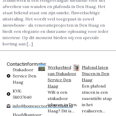
Schuurwerk is een veelgevraagde methode voor het
afwerken van wanden en plafonds in Den Haag. Het
staat bekend staat om zijn unieke, fluweelachtige
uitstraling. Het wordt veel toegepast in zowel
nieuwbouw- als renovatieprojecten in Den Haag en
biedt een elegante en duurzame oplossing voor ieder
interieur. Op dit moment bieden wij een speciale
korting aan […]
Contactinformatie:
Werkgebied
Plafond laten
Stukadoor
van Stukadoor
Stucen in Den
Service Den
Service Den
Haag
Haag
Haag
Een plafond
KVK:
Wilt u een
stucen is een
58037640
stukadoor
essentiële stap
inhuren in Den
in het
info@bouwsectornederland.nl
Haag? Dit is...
realiseren...
Hoofdkantoor: