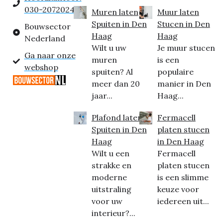
030-2072024
Muren laten
Muur laten
Spuiten in Den
Stucen in Den
Bouwsector
Haag
Haag
Nederland
Wilt u uw
Je muur stucen
Ga naar onze
muren
is een
webshop
spuiten? Al
populaire
meer dan 20
manier in Den
jaar...
Haag...
Plafond laten
Fermacell
Spuiten in Den
platen stucen
Haag
in Den Haag
Wilt u een
Fermacell
strakke en
platen stucen
moderne
is een slimme
uitstraling
keuze voor
voor uw
iedereen uit...
interieur?...