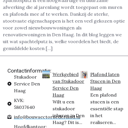
Spachtelputz is een hoogwaardige en duurzame
afwerking die al jarenlang wordt toegepast om muren
en plafonds mee af te werken. Dankzij de sterke,
stootvaste eigenschappen is het een veel gekozen optie
voor zowel nieuwbouwwoningen als
renovatiewoningen in Den Haag. In dit blog leggen we
uit wat spachtelputz is, welke voordelen het biedt, de
gemiddelde kosten […]
Contactinformatie:
Werkgebied
Plafond laten
Stukadoor
van Stukadoor
Stucen in Den
Service Den
Service Den
Haag
Haag
Haag
Een plafond
KVK:
Wilt u een
stucen is een
58037640
stukadoor
essentiële stap
inhuren in Den
in het
info@bouwsectornederland.nl
Haag? Dit is...
realiseren...
Hoofdkantoor: