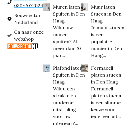
030-2072024
Muren laten
Muur laten
Spuiten in Den
Stucen in Den
Bouwsector
Haag
Haag
Nederland
Wilt u uw
Je muur stucen
Ga naar onze
muren
is een
webshop
spuiten? Al
populaire
meer dan 20
manier in Den
jaar...
Haag...
Plafond laten
Fermacell
Spuiten in Den
platen stucen
Haag
in Den Haag
Wilt u een
Fermacell
strakke en
platen stucen
moderne
is een slimme
uitstraling
keuze voor
voor uw
iedereen uit...
interieur?...