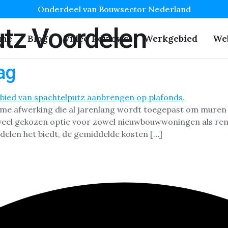
Onderdeel van Bouwsector Nederland
tz Voordelen
me
Blog
Video Reviews
Werkgebied
We
ag
me afwerking die al jarenlang wordt toegepast om muren 
 veel gekozen optie voor zowel nieuwbouwwoningen als ren
rdelen het biedt, de gemiddelde kosten […]