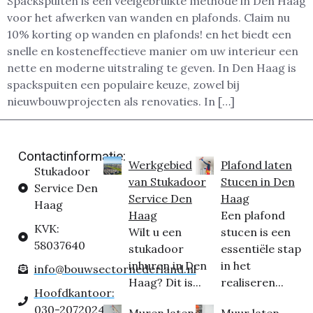
Spackspuiten is een veelgebruikte methode in Den Haag
voor het afwerken van wanden en plafonds. Claim nu
10% korting op wanden en plafonds! en het biedt een
snelle en kosteneffectieve manier om uw interieur een
nette en moderne uitstraling te geven. In Den Haag is
spackspuiten een populaire keuze, zowel bij
nieuwbouwprojecten als renovaties. In […]
Contactinformatie:
Werkgebied
Plafond laten
Stukadoor
van Stukadoor
Stucen in Den
Service Den
Service Den
Haag
Haag
Haag
Een plafond
KVK:
Wilt u een
stucen is een
58037640
stukadoor
essentiële stap
inhuren in Den
in het
info@bouwsectornederland.nl
Haag? Dit is...
realiseren...
Hoofdkantoor:
030-2072024