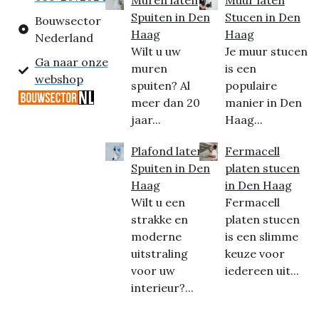
Muren laten
Muur laten
Spuiten in Den
Stucen in Den
Bouwsector
Haag
Haag
Nederland
Wilt u uw
Je muur stucen
Ga naar onze
muren
is een
webshop
spuiten? Al
populaire
meer dan 20
manier in Den
jaar...
Haag...
Plafond laten
Fermacell
Spuiten in Den
platen stucen
Haag
in Den Haag
Wilt u een
Fermacell
strakke en
platen stucen
moderne
is een slimme
uitstraling
keuze voor
voor uw
iedereen uit...
interieur?...