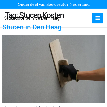
Onderdeel van Bouwsector Nederland
Tag:
Stucen Kosten
Stukadoor Service Den Haag
Stucen in Den Haag