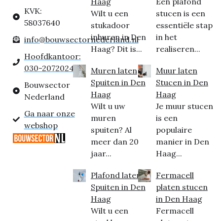
Haag
Een plafond
KVK:
Wilt u een
stucen is een
58037640
stukadoor
essentiële stap
inhuren in Den
in het
info@bouwsectornederland.nl
Haag? Dit is...
realiseren...
Hoofdkantoor:
030-2072024
Muren laten
Muur laten
Spuiten in Den
Stucen in Den
Bouwsector
Haag
Haag
Nederland
Wilt u uw
Je muur stucen
Ga naar onze
muren
is een
webshop
spuiten? Al
populaire
meer dan 20
manier in Den
jaar...
Haag...
Plafond laten
Fermacell
Spuiten in Den
platen stucen
Haag
in Den Haag
Wilt u een
Fermacell