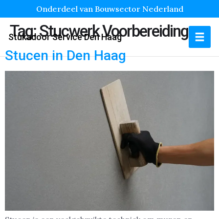
Onderdeel van Bouwsector Nederland
Tag:
Stucwerk Voorbereiding
Stukadoor Service Den Haag
Stucen in Den Haag