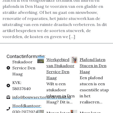
Stucen is een veelgebruikte techniek om muren en
plafonds in Den Haag te voorzien van een gladde en
strakke afwerking. Of het nu gaat om nieuwbouw,
renovatie of reparaties, het juiste stucwerk kan de
uitstraling van een ruimte drastisch verbeteren. In dit
artikel bespreken we de soorten stucwerk, de
voordelen, de kosten en geven we […]
Contactinformatie:
Werkgebied
Plafond laten
Stukadoor
van Stukadoor
Stucen in Den
Service Den
Service Den
Haag
Haag
Haag
Een plafond
KVK:
Wilt u een
stucen is een
58037640
stukadoor
essentiële stap
inhuren in Den
in het
info@bouwsectornederland.nl
Haag? Dit is...
realiseren...
Hoofdkantoor:
030-2072024