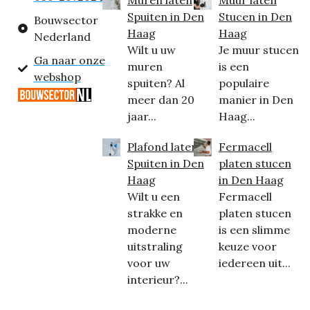
Muren laten
Muur laten
Spuiten in Den
Stucen in Den
Bouwsector
Haag
Haag
Nederland
Wilt u uw
Je muur stucen
Ga naar onze
muren
is een
webshop
spuiten? Al
populaire
meer dan 20
manier in Den
jaar...
Haag...
Plafond laten
Fermacell
Spuiten in Den
platen stucen
Haag
in Den Haag
Wilt u een
Fermacell
strakke en
platen stucen
moderne
is een slimme
uitstraling
keuze voor
voor uw
iedereen uit...
interieur?...