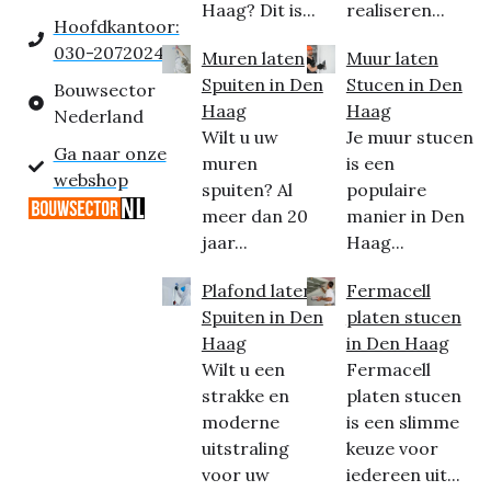
Haag? Dit is...
realiseren...
Hoofdkantoor:
030-2072024
Muren laten
Muur laten
Spuiten in Den
Stucen in Den
Bouwsector
Haag
Haag
Nederland
Wilt u uw
Je muur stucen
Ga naar onze
muren
is een
webshop
spuiten? Al
populaire
meer dan 20
manier in Den
jaar...
Haag...
Plafond laten
Fermacell
Spuiten in Den
platen stucen
Haag
in Den Haag
Wilt u een
Fermacell
strakke en
platen stucen
moderne
is een slimme
uitstraling
keuze voor
voor uw
iedereen uit...