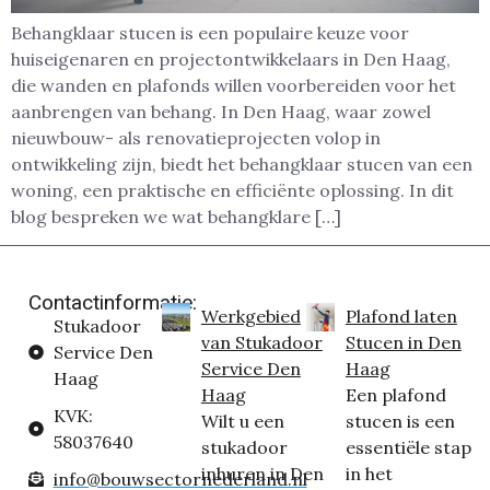
Behangklaar stucen is een populaire keuze voor
huiseigenaren en projectontwikkelaars in Den Haag,
die wanden en plafonds willen voorbereiden voor het
aanbrengen van behang. In Den Haag, waar zowel
nieuwbouw- als renovatieprojecten volop in
ontwikkeling zijn, biedt het behangklaar stucen van een
woning, een praktische en efficiënte oplossing. In dit
blog bespreken we wat behangklare […]
Contactinformatie:
Werkgebied
Plafond laten
Stukadoor
van Stukadoor
Stucen in Den
Service Den
Service Den
Haag
Haag
Haag
Een plafond
KVK:
Wilt u een
stucen is een
58037640
stukadoor
essentiële stap
inhuren in Den
in het
info@bouwsectornederland.nl