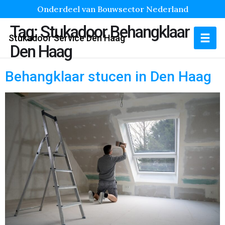
Onderdeel van Bouwsector Nederland
Tag:
Stukadoor Behangklaar
Stukadoor Service Den Haag
Den Haag
Behangklaar stucen in Den Haag