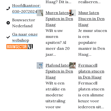
Haag? Dit is...
realiseren...
Hoofdkantoor:
030-2072024
Muren laten
Muur laten
Spuiten in Den
Stucen in Den
Bouwsector
Haag
Haag
Nederland
Wilt u uw
Je muur stucen
Ga naar onze
muren
is een
webshop
spuiten? Al
populaire
meer dan 20
manier in Den
jaar...
Haag...
Plafond laten
Fermacell
Spuiten in Den
platen stucen
Haag
in Den Haag
Wilt u een
Fermacell
strakke en
platen stucen
moderne
is een slimme
uitstraling
keuze voor
voor uw
iedereen uit...