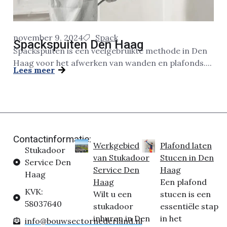
november 9, 2024
Spack
Spackspuiten Den Haag
Spackspuiten is een veelgebruikte methode in Den
Haag voor het afwerken van wanden en plafonds....
Lees meer
Contactinformatie:
Werkgebied
Plafond laten
Stukadoor
van Stukadoor
Stucen in Den
Service Den
Service Den
Haag
Haag
Haag
Een plafond
KVK:
Wilt u een
stucen is een
58037640
stukadoor
essentiële stap
inhuren in Den
in het
info@bouwsectornederland.nl